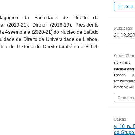
JSIJL a
dagógico da Faculdade de Direito da
a (2019-21), Diretor (2018-19), Presidente
Publicado
 da Assembleia (2020-21) do Núcleo de Estudo
31.12.20
uldade de Direito da Universidade de Lisboa,
cleo de História do Direito também da FDUL
Como Citar
CARDONA, Cl
Internationa
Especial, 
https://intern
/article/view/
Fomatos 
Edição
v. 10 n. 
do Grupo