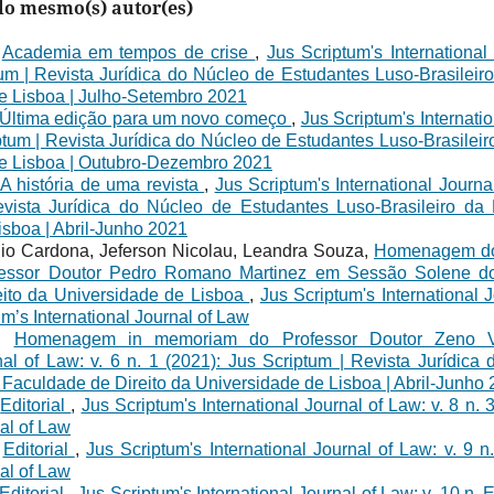
elo mesmo(s) autor(es)
,
Academia em tempos de crise
,
Jus Scriptum's International
tum | Revista Jurídica do Núcleo de Estudantes Luso-Brasileir
e Lisboa | Julho-Setembro 2021
Última edição para um novo começo
,
Jus Scriptum's Internatio
ptum | Revista Jurídica do Núcleo de Estudantes Luso-Brasileir
e Lisboa | Outubro-Dezembro 2021
A história de uma revista
,
Jus Scriptum's International Journal
vista Jurídica do Núcleo de Estudantes Luso-Brasileiro da
isboa | Abril-Junho 2021
dio Cardona, Jeferson Nicolau, Leandra Souza,
Homenagem do
ofessor Doutor Pedro Romano Martinez em Sessão Solene do
eito da Universidade de Lisboa
,
Jus Scriptum's International J
um’s International Journal of Law
a,
Homenagem in memoriam do Professor Doutor Zeno 
rnal of Law: v. 6 n. 1 (2021): Jus Scriptum | Revista Jurídic
 Faculdade de Direito da Universidade de Lisboa | Abril-Junho
,
Editorial
,
Jus Scriptum's International Journal of Law: v. 8 n. 
nal of Law
,
Editorial
,
Jus Scriptum's International Journal of Law: v. 9 n
nal of Law
Editorial
,
Jus Scriptum's International Journal of Law: v. 10 n. 