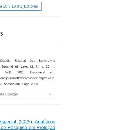
 20 v 10 d 1_Editorial
25
áudio. Editorial.
Jus Scriptum’s
l Journal of Law
,
[S. l.]
, v. 10, n.
p. 5–11, 2025. Disponível em:
ationaljournaloflaw.com/index.php/revista
253. Acesso em: 7 ago. 2026.
de Citação
Especial (2025): Analíticos
 de Pesquisa em Proteção