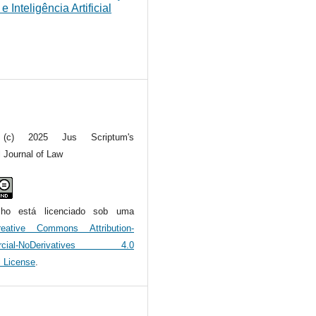
 Inteligência Artificial
t (c) 2025 Jus Scriptum's
l Journal of Law
alho está licenciado sob uma
reative Commons Attribution-
rcial-NoDerivatives 4.0
l License
.