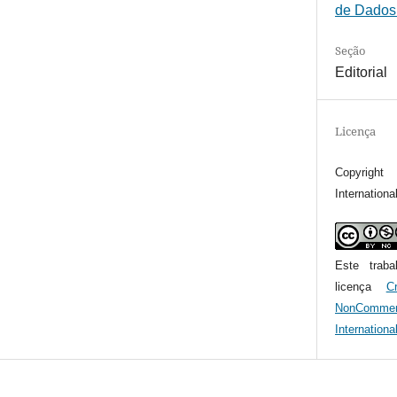
de Dados e
Seção
Editorial
Licença
Copyrigh
Internationa
Este trab
licença
C
NonComme
Internationa