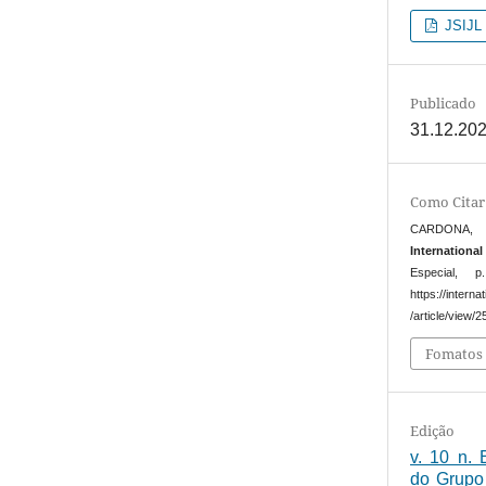
JSIJL a
Publicado
31.12.20
Como Citar
CARDONA, Cl
Internationa
Especial, 
https://intern
/article/view/
Fomatos 
Edição
v. 10 n. 
do Grupo