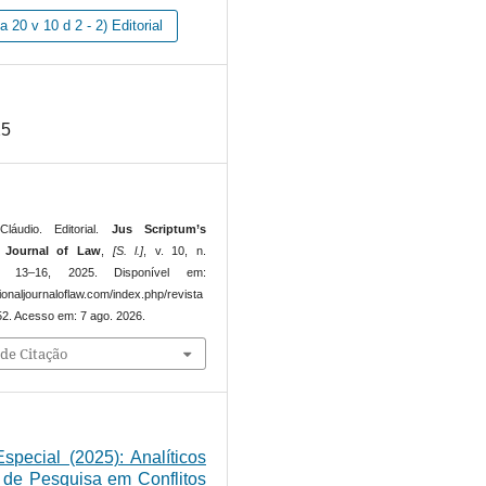
 20 v 10 d 2 - 2) Editorial
25
áudio. Editorial.
Jus Scriptum’s
l Journal of Law
,
[S. l.]
, v. 10, n.
p. 13–16, 2025. Disponível em:
ationaljournaloflaw.com/index.php/revista
252. Acesso em: 7 ago. 2026.
de Citação
Especial (2025): Analíticos
 de Pesquisa em Conflitos