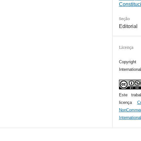
Constituc
Seção
Editorial
Licença
Copyrigh
Internationa
Este trab
licença
C
NonComme
Internationa