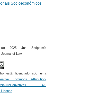
ionais Socioeconômicos
t (c) 2025 Jus Scriptum's
l Journal of Law
alho está licenciado sob uma
reative Commons Attribution-
rcial-NoDerivatives 4.0
l License
.