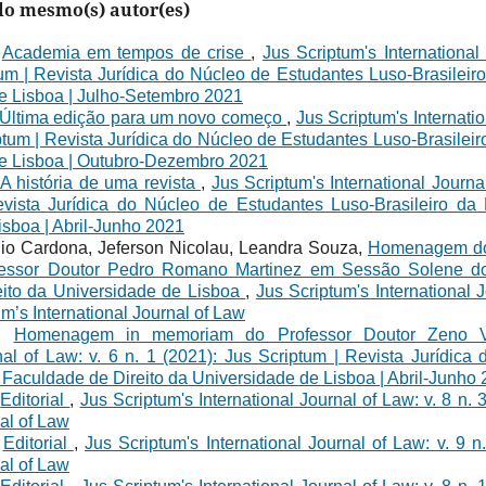
elo mesmo(s) autor(es)
,
Academia em tempos de crise
,
Jus Scriptum's International
tum | Revista Jurídica do Núcleo de Estudantes Luso-Brasileir
e Lisboa | Julho-Setembro 2021
Última edição para um novo começo
,
Jus Scriptum's Internatio
ptum | Revista Jurídica do Núcleo de Estudantes Luso-Brasileir
e Lisboa | Outubro-Dezembro 2021
A história de uma revista
,
Jus Scriptum's International Journal
vista Jurídica do Núcleo de Estudantes Luso-Brasileiro da
isboa | Abril-Junho 2021
dio Cardona, Jeferson Nicolau, Leandra Souza,
Homenagem do
ofessor Doutor Pedro Romano Martinez em Sessão Solene do
eito da Universidade de Lisboa
,
Jus Scriptum's International J
um’s International Journal of Law
a,
Homenagem in memoriam do Professor Doutor Zeno 
rnal of Law: v. 6 n. 1 (2021): Jus Scriptum | Revista Jurídic
 Faculdade de Direito da Universidade de Lisboa | Abril-Junho
,
Editorial
,
Jus Scriptum's International Journal of Law: v. 8 n. 
nal of Law
,
Editorial
,
Jus Scriptum's International Journal of Law: v. 9 n
nal of Law