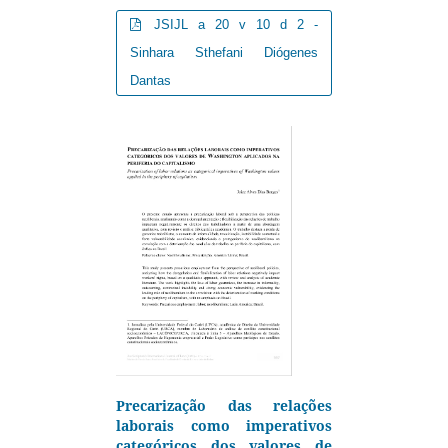
JSIJL a 20 v 10 d 2 -
Sinhara Sthefani Diógenes
Dantas
Precarização das relações
laborais como imperativos
categóricos dos valores de