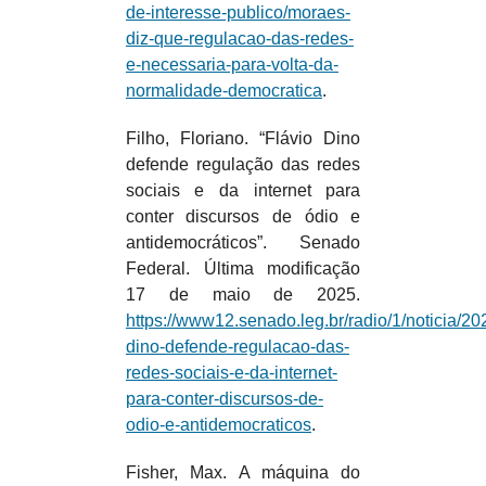
de-interesse-publico/moraes-
diz-que-regulacao-das-redes-
e-necessaria-para-volta-da-
normalidade-democratica
.
Filho, Floriano. “Flávio Dino
defende regulação das redes
sociais e da internet para
conter discursos de ódio e
antidemocráticos”. Senado
Federal. Última modificação
17 de maio de 2025.
https://www12.senado.leg.br/radio/1/noticia/202
dino-defende-regulacao-das-
redes-sociais-e-da-internet-
para-conter-discursos-de-
odio-e-antidemocraticos
.
Fisher, Max. A máquina do