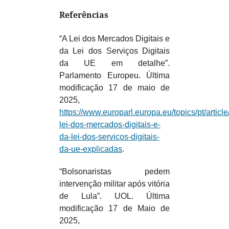
Referências
“A Lei dos Mercados Digitais e
da Lei dos Serviços Digitais
da UE em detalhe”.
Parlamento Europeu. Última
modificação 17 de maio de
2025,
https://www.europarl.europa.eu/topics/pt/arti
lei-dos-mercados-digitais-e-
da-lei-dos-servicos-digitais-
da-ue-explicadas
.
“Bolsonaristas pedem
intervenção militar após vitória
de Lula”. UOL. Última
modificação 17 de Maio de
2025,