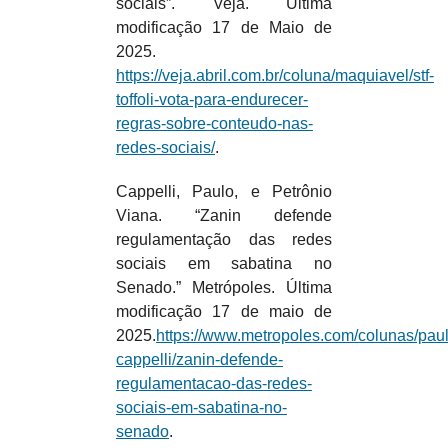
sociais”. Veja. Última
modificação 17 de Maio de
2025.
https://veja.abril.com.br/coluna/maquiavel/stf-
toffoli-vota-para-endurecer-
regras-sobre-conteudo-nas-
redes-sociais/
.
Cappelli, Paulo, e Petrônio
Viana. “Zanin defende
regulamentação das redes
sociais em sabatina no
Senado.” Metrópoles. Última
modificação 17 de maio de
2025.
https://www.metropoles.com/colunas/paul
cappelli/zanin-defende-
regulamentacao-das-redes-
sociais-em-sabatina-no-
senado
.