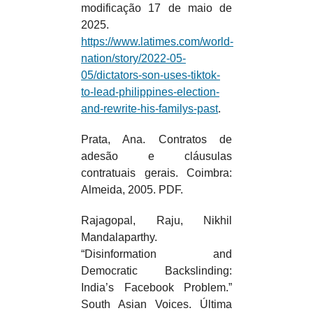
modificação 17 de maio de
2025.
https://www.latimes.com/world-
nation/story/2022-05-
05/dictators-son-uses-tiktok-
to-lead-philippines-election-
and-rewrite-his-familys-past
.
Prata, Ana. Contratos de
adesão e cláusulas
contratuais gerais. Coimbra:
Almeida, 2005. PDF.
Rajagopal, Raju, Nikhil
Mandalaparthy.
“Disinformation and
Democratic Backslinding:
India’s Facebook Problem.”
South Asian Voices. Última