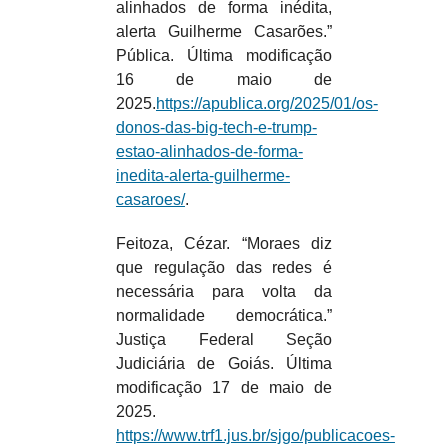
alinhados de forma inédita,
alerta Guilherme Casarões.”
Pública. Última modificação
16 de maio de
2025.
https://apublica.org/2025/01/os-
donos-das-big-tech-e-trump-
estao-alinhados-de-forma-
inedita-alerta-guilherme-
casaroes/
.
Feitoza, Cézar. “Moraes diz
que regulação das redes é
necessária para volta da
normalidade democrática.”
Justiça Federal Seção
Judiciária de Goiás. Última
modificação 17 de maio de
2025.
https://www.trf1.jus.br/sjgo/publicacoes-