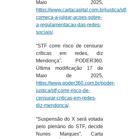
Maio 2025,
https://www.cartacapital.com.br/justica/stf-
comeca-a-julgar-acoes-sobre-
a-regulamentacao-das-redes-
sociais/
.
“STF corre risco de censurar
críticas em redes, diz
Mendonça”, PODER360.
Última modificação 17 de
Maio de 2025,
https://www.poder360.com.br/poder-
justica/stf-corre-risco-de-
censurar-criticas-em-redes-
diz-mendonca/
.
“Suspensão do X será votada
pelo plenário do STF, decide
Nunes Marques”. Carta