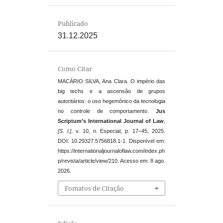
Publicado
31.12.2025
Como Citar
MACÁRIO SILVA, Ana Clara. O império das
big techs e a ascensão de grupos
autoritários: o uso hegemônico da tecnologia
no controle de comportamento.
Jus
Scriptum’s International Journal of Law
,
[S. l.]
, v. 10, n. Especial, p. 17–45, 2025.
DOI: 10.29327.5756818.1-1. Disponível em:
https://internationaljournaloflaw.com/index.ph
p/revista/article/view/210. Acesso em: 8 ago.
2026.
Fomatos de Citação