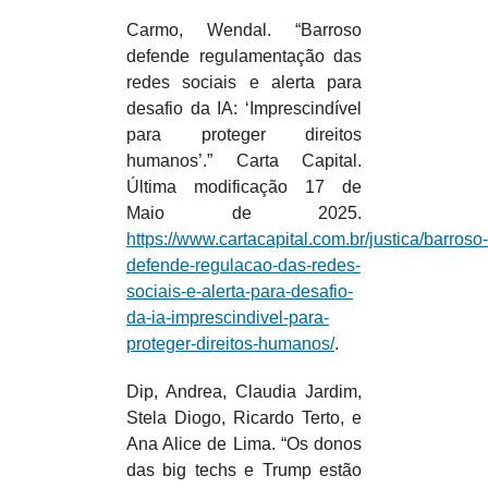
Carmo, Wendal. “Barroso
defende regulamentação das
redes sociais e alerta para
desafio da IA: ‘Imprescindível
para proteger direitos
humanos’.” Carta Capital.
Última modificação 17 de
Maio de 2025.
https://www.cartacapital.com.br/justica/barroso-
defende-regulacao-das-redes-
sociais-e-alerta-para-desafio-
da-ia-imprescindivel-para-
proteger-direitos-humanos/
.
Dip, Andrea, Claudia Jardim,
Stela Diogo, Ricardo Terto, e
Ana Alice de Lima. “Os donos
das big techs e Trump estão