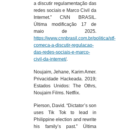
a discutir regulamentação das
redes sociais e Marco Civil da
Internet.” CNN BRASIL.
Última modificação 17 de
maio de 2025.
https://www.cnnbrasil.com.br/politica/stf-
comeca-a-discutir-regulacao-
das-redes-sociais-e-marco-
civil-da-internet/
.
Noujaim, Jehane, Karim Amer.
Privacidade Hackeada. 2019;
Estados Unidos: The Othrs,
Noujaim Films. Netflix.
Pierson, David. “Dictator’s son
uses Tik Tok to lead in
Philippine election and rewrite
his family’s past.” Última